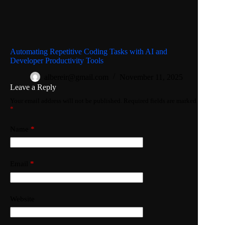
Automating Repetitive Coding Tasks with AI and
Developer Productivity Tools
albereir@gmail.com
November 11, 2025
Leave a Reply
Your email address will not be published.
Required fields are marked
*
Name
*
Email
*
Website