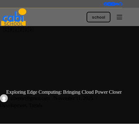
Skip
to
content
school
🇨🇦🇺🇸🇬🇧
Exploring Edge Computing: Bringing Cloud Power Closer
albereir@gmail.com
November 11, 2025
Development
,
Trends