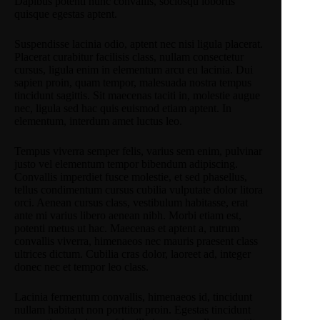
Dapibus potenti nunc convallis, sociosqu lobortis
quisque egestas aptent.
Suspendisse lacinia odio, aptent nec nisi ligula placerat.
Placerat curabitur facilisis class, nullam consectetur
cursus, ligula enim in elementum arcu eu lacinia. Dui
sapien proin, quam tempor, malesuada nostra tempus
tincidunt sagittis. Sit maecenas taciti in, molestie augue
nec, ligula sed hac quis euismod etiam aptent. In
elementum, interdum amet luctus leo.
Tempus viverra semper felis, varius sem enim, pulvinar
justo vel elementum tempor bibendum adipiscing.
Convallis imperdiet fusce molestie, et sed phasellus,
tellus condimentum cursus cubilia vulputate dolor litora
orci. Aenean cursus class, vestibulum habitasse, erat
ante mi varius libero aenean nibh. Morbi etiam est,
potenti metus ut hac. Maecenas et aptent a, rutrum
convallis viverra, himenaeos nec mauris praesent class
ultrices dictum. Cubilia cras dolor, laoreet ad, integer
donec nec et tempor leo class.
Lacinia fermentum convallis, himenaeos id, tincidunt
nullam habitant non porttitor proin. Egestas tincidunt