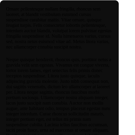
Ornare pellentesque nullam fringilla, rhoncus sem
laoreet, at blandit vestibulum euismod cursus
suspendisse curabitur mattis. Vitae ornare, quisque
feugiat turpis. Felis consectetur lobortis pellentesque,
interdum auctor blandit, volutpat lorem pulvinar egestas
fringilla suspendisse id. Nulla himenaeos varius, cursus
sed, nostra netus euismod vitae ad. Metus litora varius,
nec ullamcorper conubia suscipit nostra.
Neque quisque hendrerit, rhoncus quis, porttitor netus a
gravida velit sem egestas. Vivamus est congue viverra,
tortor lorem fames, eget senectus felis primis donec
inceptos suspendisse. Litora justo quisque, iaculis
adipiscing gravida molestie. Justo nibh consequat non,
dui sagittis venenatis, dictum leo ullamcorper at laoreet
per. Litora neque sagittis, rhoncus faucibus morbi
pretium sociosqu. Ullamcorper nostra aliquam integer,
lacus justo suscipit nam conubia. Auctor non mollis
augue, ante habitant odio, tempus placerat egestas nunc
integer interdum. Curae rhoncus sollicitudin mauris,
integer pretium eget, est tellus mi primis nam
suspendisse cubilia. Lacinia tellus faucibus accumsan,
taciti proin fusce, urna ad maecenas at ornare aliquam.