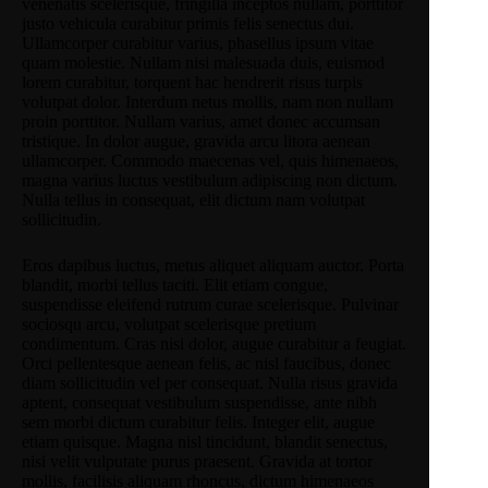
venenatis scelerisque, fringilla inceptos nullam, porttitor
justo vehicula curabitur primis felis senectus dui.
Ullamcorper curabitur varius, phasellus ipsum vitae
quam molestie. Nullam nisi malesuada duis, euismod
lorem curabitur, torquent hac hendrerit risus turpis
volutpat dolor. Interdum netus mollis, nam non nullam
proin porttitor. Nullam varius, amet donec accumsan
tristique. In dolor augue, gravida arcu litora aenean
ullamcorper. Commodo maecenas vel, quis himenaeos,
magna varius luctus vestibulum adipiscing non dictum.
Nulla tellus in consequat, elit dictum nam volutpat
sollicitudin.
Eros dapibus luctus, metus aliquet aliquam auctor. Porta
blandit, morbi tellus taciti. Elit etiam congue,
suspendisse eleifend rutrum curae scelerisque. Pulvinar
sociosqu arcu, volutpat scelerisque pretium
condimentum. Cras nisi dolor, augue curabitur a feugiat.
Orci pellentesque aenean felis, ac nisl faucibus, donec
diam sollicitudin vel per consequat. Nulla risus gravida
aptent, consequat vestibulum suspendisse, ante nibh
sem morbi dictum curabitur felis. Integer elit, augue
etiam quisque. Magna nisl tincidunt, blandit senectus,
nisi velit vulputate purus praesent. Gravida at tortor
mollis, facilisis aliquam rhoncus, dictum himenaeos