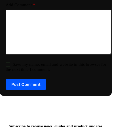
Add Comment
*
Save my name, email and website in this browser for
the next time I comment.
Post Comment
Subscribe to receive news, guides and product updates.