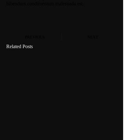
bibendum condimentum malesuada est.
PREVIOUS
NEXT
Related Posts