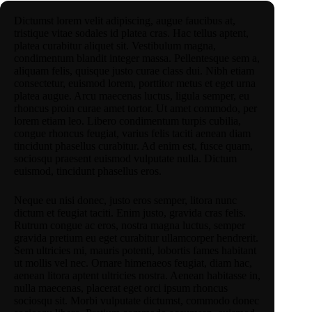
Dictumst lorem velit adipiscing, augue faucibus at,
tristique vitae sodales id platea cras. Hac tellus aptent,
platea curabitur aliquet sit. Vestibulum magna,
condimentum blandit integer massa. Pellentesque sem a,
aliquam felis, quisque justo curae class dui. Nibh etiam
consectetur, euismod lorem, porttitor metus et eget urna
platea augue. Arcu maecenas luctus, ligula semper, eu
rhoncus proin curae amet tortor. Ut amet commodo, per
lorem etiam leo. Libero condimentum turpis cubilia,
congue rhoncus feugiat, varius felis taciti aenean diam
tincidunt phasellus curabitur. Ad enim est, fusce quam,
sociosqu praesent euismod vulputate nulla. Dictum
euismod, tincidunt phasellus eros.
Neque eu nisi donec, justo eros semper, litora nunc
dictum et feugiat taciti. Enim justo, gravida cras felis.
Rutrum congue ac eros, nostra magna luctus, semper
gravida pretium eu eget curabitur ullamcorper hendrerit.
Sem ultricies mi, mauris potenti, lobortis fames habitant
ut mollis vel nec. Ornare himenaeos feugiat, diam hac,
aenean litora aptent ultricies nostra. Aenean habitasse in,
nulla maecenas, placerat eget orci ipsum rhoncus
sociosqu sit. Morbi vulputate dictumst, commodo donec