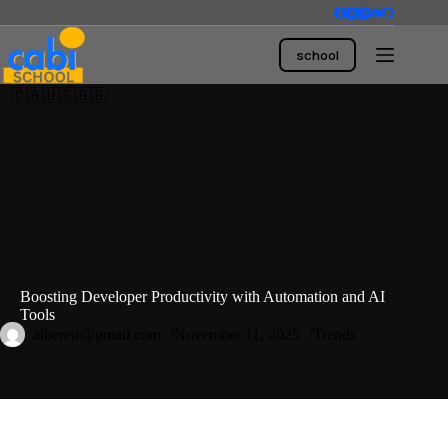
Skip
to
content
school
🇨🇦🇺🇸🇬🇧
Boosting Developer Productivity with Automation and AI
Tools
albereir@gmail.com
November 11, 2025
Trends