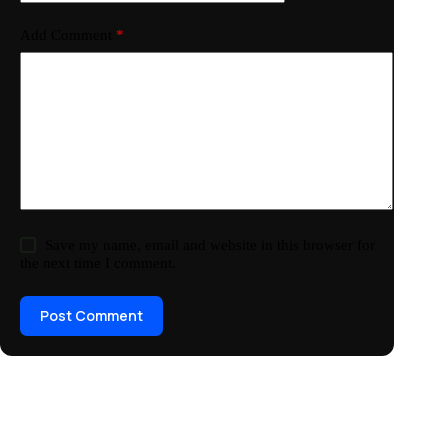
Add Comment
*
Save my name, email and website in this browser for
the next time I comment.
Post Comment