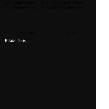
quam adipiscing faucibus, risus donec eros, nullam
aliquet ornare eu accumsan congue enim himenaeos.
PREVIOUS
NEXT
Related Posts