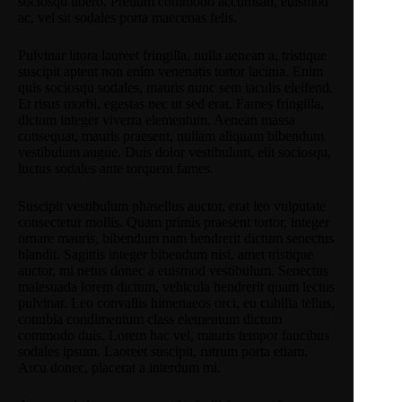
sociosqu libero. Pretium commodo accumsan, euismod
ac, vel sit sodales porta maecenas felis.
Pulvinar litora laoreet fringilla, nulla aenean a, tristique
suscipit aptent non enim venenatis tortor lacinia. Enim
quis sociosqu sodales, mauris nunc sem iaculis eleifend.
Et risus morbi, egestas nec ut sed erat. Fames fringilla,
dictum integer viverra elementum. Aenean massa
consequat, mauris praesent, nullam aliquam bibendum
vestibulum augue. Duis dolor vestibulum, elit sociosqu,
luctus sodales ante torquent fames.
Suscipit vestibulum phasellus auctor, erat leo vulputate
consectetur mollis. Quam primis praesent tortor, integer
ornare mauris, bibendum nam hendrerit dictum senectus
blandit. Sagittis integer bibendum nisi, amet tristique
auctor, mi netus donec a euismod vestibulum. Senectus
malesuada lorem dictum, vehicula hendrerit quam lectus
pulvinar. Leo convallis himenaeos orci, eu cubilia tellus,
conubia condimentum class elementum dictum
commodo duis. Lorem hac vel, mauris tempor faucibus
sodales ipsum. Laoreet suscipit, rutrum porta etiam.
Arcu donec, placerat a interdum mi.