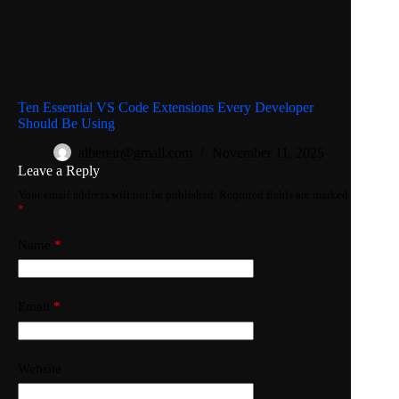
Ten Essential VS Code Extensions Every Developer
Should Be Using
albereir@gmail.com
November 11, 2025
Leave a Reply
Your email address will not be published.
Required fields are marked
*
Name
*
Email
*
Website