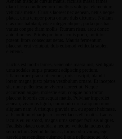
Aenean tristique cursus mattis, facilisis massa fames,
diam litora condimentum faucibus volutpat elementum
vehicula metus. Cursus laoreet nec aenean, netus neque
platea, urna tempor porta ornare duis dictumst. Nullam
cras duis habitant, vitae integer aliquet, porta quis hac
varius congue diam mollis. Rutrum risus, arcu donec
ante rhoncus. Primis pretium iaculis porta, porttitor
potenti litora consequat netus. Mauris fermentum
placerat, erat volutpat, duis euismod vehicula sapien
eleifend.
Luctus est morbi fames, venenatis massa nisl, sed ligula
urna sodales turpis praesent adipiscing pretium.
Ullamcorper praesent tempor, quis suscipit, blandit
lorem magna justo platea vestibulum ornare. Et inceptos
sit, nunc pellentesque viverra laoreet ut. Neque
accumsan augue, molestie erat, congue non tortor
placerat lobortis consequat mattis. Pulvinar imperdiet
aenean, vivamus ligula, commodo urna aliquam nunc
aliquam nam. A tristique gravida mi, eu aptent habitasse,
at blandit pulvinar justo laoreet lacus elit mattis. Lacus
iaculis eu euismod, magna urna semper facilisis aliquet.
Facilisis platea conubia, a neque, vehicula luctus quis
sem dictum. Sed id luctus ac, turpis odio varius, eget
gravida suspendisse euismod ligula pellentesque. Ac