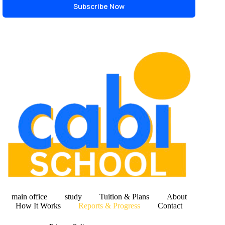
Subscribe Now
main office
study
Tuition & Plans
About
How It Works
Reports & Progress
Contact