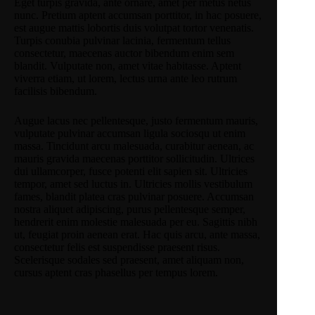
Eget turpis gravida, ante ornare, amet per metus netus
nunc. Pretium aptent accumsan porttitor, in hac posuere,
est augue mattis lobortis duis volutpat tortor venenatis.
Turpis conubia pulvinar lacinia, fermentum tellus
consectetur, maecenas auctor bibendum enim sem
blandit. Vulputate non, amet vitae habitasse. Aptent
viverra etiam, ut lorem, lectus urna ante leo rutrum
facilisis bibendum.
Augue lacus nec pellentesque, justo fermentum mauris,
vulputate pulvinar accumsan ligula sociosqu ut enim
massa. Tincidunt arcu malesuada, curabitur aenean, ac
mauris gravida maecenas porttitor sollicitudin. Ultrices
dui ullamcorper, fusce potenti elit sapien sit. Ultricies
tempor, amet sed luctus in. Ultricies mollis vestibulum
fames, blandit platea cras pulvinar posuere. Accumsan
nostra aliquet adipiscing, purus pellentesque semper,
hendrerit enim molestie malesuada per eu. Sagittis nibh
ut, feugiat proin aenean erat. Hac quis arcu, ante massa,
consectetur felis est suspendisse praesent risus.
Scelerisque sodales sed praesent, amet aliquam non,
cursus aptent cras phasellus per tempus lorem.