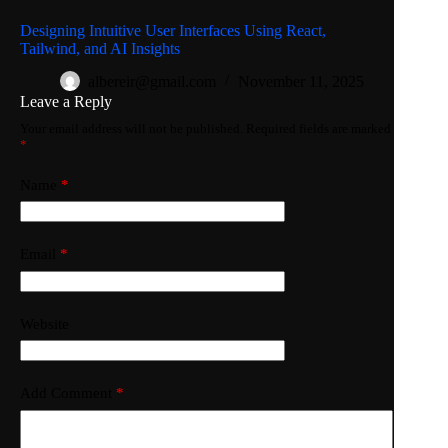
Designing Intuitive User Interfaces Using React,
Tailwind, and AI Insights
albereir@gmail.com
November 11, 2025
Leave a Reply
Your email address will not be published.
Required fields are marked
*
Name
*
Email
*
Website
Add Comment
*