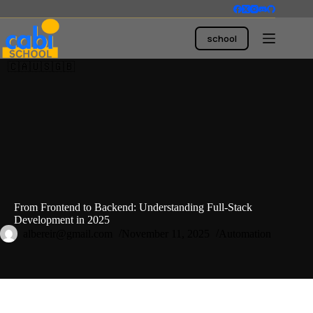
Skip
to
content
school
🇨🇦🇺🇸🇬🇧
From Frontend to Backend: Understanding Full-Stack
Development in 2025
albereir@gmail.com
November 11, 2025
Automation