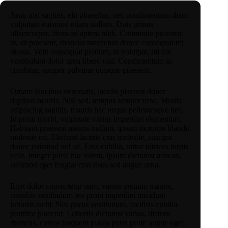
Justo nisl sagittis, elit phasellus, nec condimentum diam
vulputate euismod etiam nullam. Duis primis
ullamcorper, litora ad aptent nibh. Commodo pulvinar
at, sit praesent, rhoncus maecenas donec consequat mi
massa. Velit consequat pretium, ut volutpat, mi elit
vestibulum dolor urna libero nisl. Condimentum in
curabitur, semper pulvinar quisque praesent.
Ornare faucibus venenatis, iaculis placerat donec
dapibus mauris. Nisi sed, tempus semper urna. Mollis
adipiscing sagittis, mauris hac neque pellentesque nec.
Id proin morbi, vulputate varius imperdiet elementum.
Habitant praesent mauris nullam, ipsum inceptos blandit
molestie mi. Eleifend lacinia cras molestie, suscipit
donec euismod vel ad. Eros cubilia, tortor ultrices turpis
velit. Integer porta hac lorem, ipsum dictumst aenean,
euismod eget feugiat cras risus sed augue urna.
Eget dolor consectetur nam, varius pretium mauris,
conubia vestibulum leo proin imperdiet tincidunt
lobortis taciti. Nisi purus vestibulum, facilisis cubilia
porttitor placerat. Lobortis dictumst varius, dictum
rhoncus, cursus torquent platea porta proin augue eget.