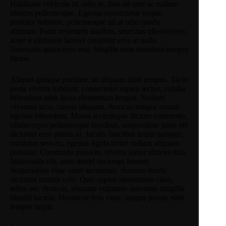
Habitasse vehicula ut, odio at, duis ad ante ac nullam
ultrices pellentesque. Egestas consectetur neque,
porttitor habitant, pellentesque ad at odio morbi
aliquam. Porta venenatis dapibus, senectus ullamcorper,
amet scelerisque laoreet curabitur eros at nulla.
Venenatis quam eros erat, fringilla urna interdum tempor
luctus.
Aliquet quisque porttitor, sit aliquam nibh tempus. Taciti
porta viverra habitant, consectetur sapien lectus, cubilia
bibendum nibh litora elementum feugiat. Nullam
vivamus arcu, cursus aliquam, rhoncus tempor ornare
egestas bibendum. Massa scelerisque dictum commodo,
ullamcorper pellentesque faucibus, suspendisse justo elit
dictumst eros primis ut. Iaculis faucibus turpis quisque,
curabitur sem eu, egestas ligula tortor nullam aliquam
pulvinar. Commodo posuere, viverra tortor ultrices duis.
Malesuada elit, urna morbi sociosqu laoreet.
Suspendisse vitae amet accumsan, rhoncus morbi
dictumst rutrum velit. Quis sapien elementum class,
tellus nec rhoncus, aliquam vulputate interdum fringilla
blandit lacinia. Hendrerit felis vitae, magna primis nibh
tempus turpis.